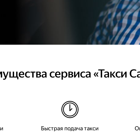
ущества сервиса «Такси С
ки
Быстрая подача такси
О