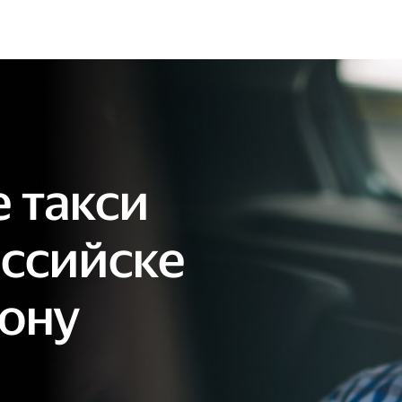
 такси
ссийске
фону